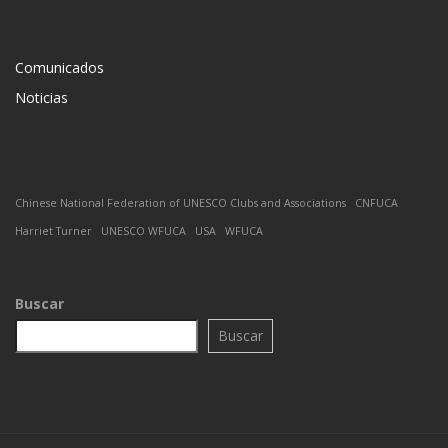
Comunicados
Noticias
Chinese National Federation of UNESCO Clubs and Associations
CNFUCA
Harriet Turner
UNESCO WFUCA
USA
WFUCA
Buscar
Buscar